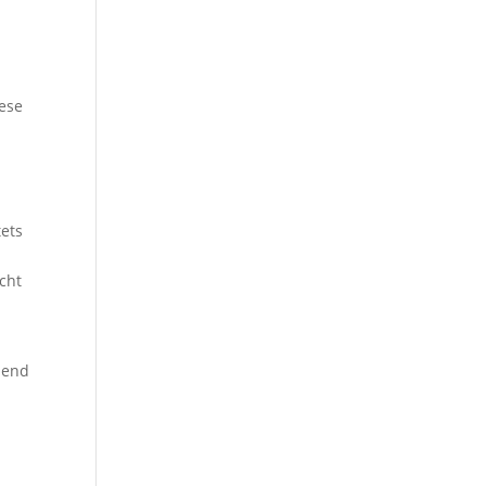
ese
tets
cht
hend